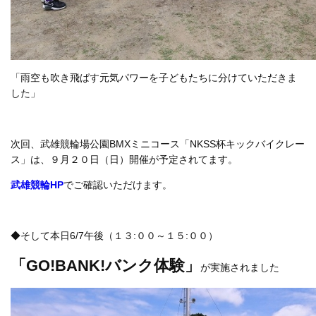
「雨空も吹き飛ばす元気パワーを子どもたちに分けていただきま
した」
次回、武雄競輪場公園BMXミニコース「NKSS杯キックバイクレー
ス」は、９月２０日（日）開催が予定されてます。
武雄競輪HP
でご確認いただけます。
◆そして本日6/7午後（１３:００～１５:００）
「GO!BANK!バンク体験」
が実施されました