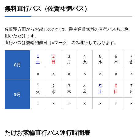
無料直行バス（佐賀祐徳バス）
佐賀駅方面からお越しのかたは、乗車運賃無料の直行バスもご利
用いただけます。
直行バスは競輪開催日（○マーク）のみ運行しております。
1
2
3
4
5
6
7
土
日
月
火
水
木
金
8月
×
×
×
×
×
×
×
1
2
3
4
5
6
7
火
水
木
金
土
日
月
9月
×
×
×
×
×
×
×
たけお競輪直行バス運行時間表